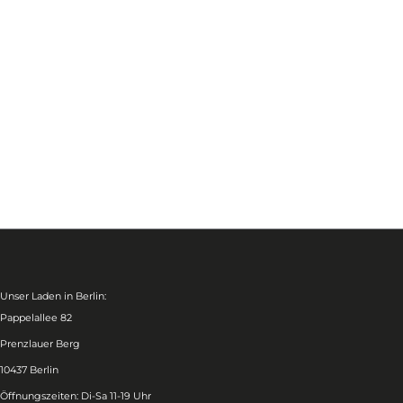
Unser Laden in Berlin:
Pappelallee 82
Prenzlauer Berg
10437 Berlin
Öffnungszeiten: Di-Sa 11-19 Uhr