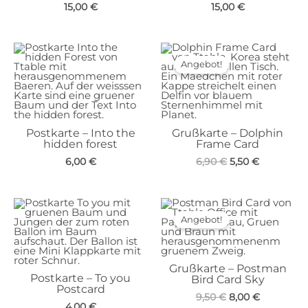
15,00
€
15,00
€
Angebot!
Postkarte – Into the
Grußkarte – Dolphin
hidden forest
Frame Card
Ursprünglicher
Aktueller
6,00
€
6,90
€
5,50
€
Preis
Preis
war:
ist:
6,90 €
5,50 €.
Angebot!
Grußkarte – Postman
Postkarte – To you
Bird Card Sky
Postcard
Ursprünglicher
Aktueller
9,50
€
8,00
€
4,00
€