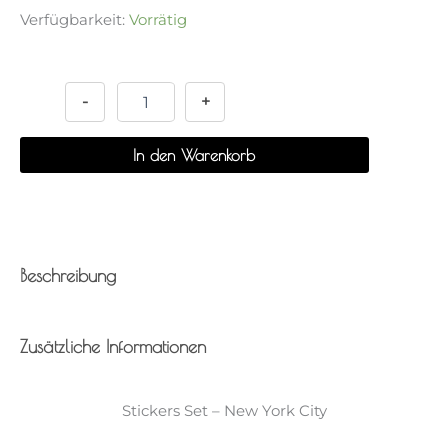
Verfügbarkeit:
Vorrätig
Stickers
Alternative:
Set
-
-
+
New
York
In den Warenkorb
City
Menge
Beschreibung
Zusätzliche Informationen
Stickers Set – New York City