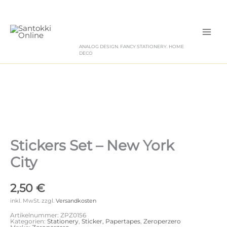
Zum
Inhalt
springen
ANALOG DESIGN. FANCY STATIONERY. HOME
DECO
Stickers Set – New York
City
2,50
€
inkl. MwSt.
zzgl.
Versandkosten
Artikelnummer:
ZPZ0156
Kategorien:
Stationery
,
Sticker, Papertapes
,
Zeroperzero