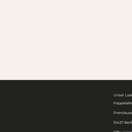
Unser Lade
Pappelalle
Prenzlaue
10437 Berl