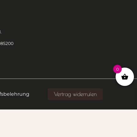
.
085200
0
Vertrag widerrufen
fsbelehrung