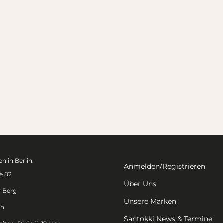
n in Berlin:
Anmelden/Registrieren
e 82
Über Uns
r Berg
Unsere Marken
in
Santokki News & Termine