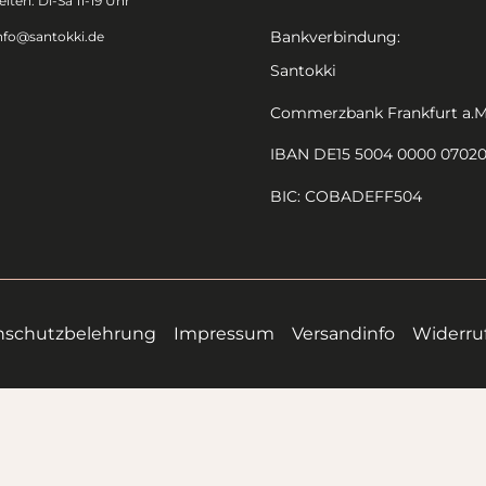
iten: Di-Sa 11-19 Uhr
Bankverbindung:
nfo@santokki.de
Santokki
Commerzbank Frankfurt a.M
IBAN DE15 5004 0000 0702
BIC: COBADEFF504
nschutzbelehrung
Impressum
Versandinfo
Widerru
Alle Preise inkl. der gesetzlichen MwSt.