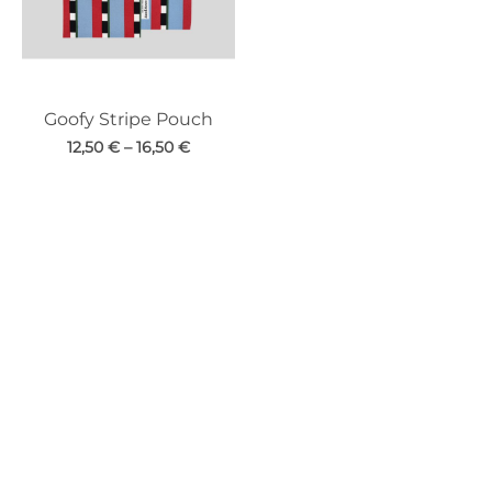
Goofy Stripe Pouch
12,50
€
–
16,50
€