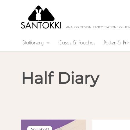
Zum
Inhalt
springen
ANALOG DESIGN. FANCY STATIONERY. HO
Stationery
Cases & Pouches
Poster & Prin
Half Diary
Angebot!