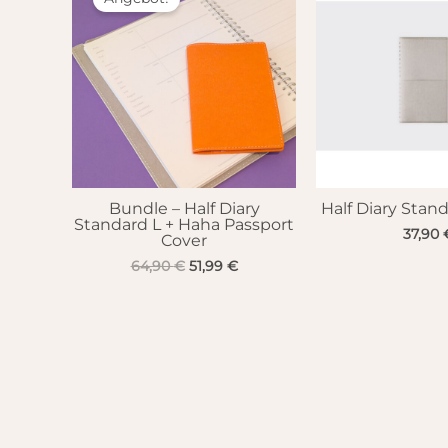
Bundle – Half Diary
Half Diary Stand
Standard L + Haha Passport
37,90
Cover
Ursprünglicher
Aktueller
64,90
€
51,99
€
Preis
Preis
war:
ist:
64,90 €
51,99 €.