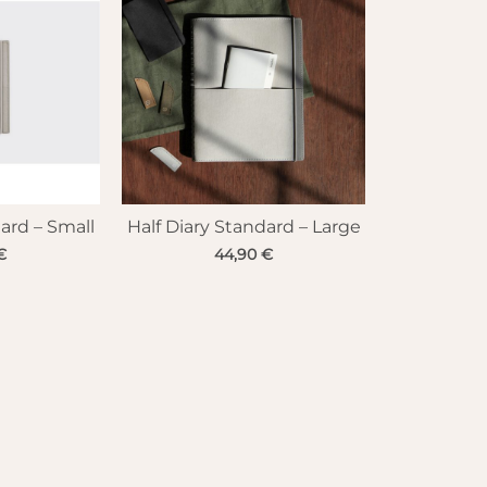
ard – Small
Half Diary Standard – Large
€
44,90
€