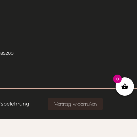
.
085200
0
Vertrag widerrufen
fsbelehrung