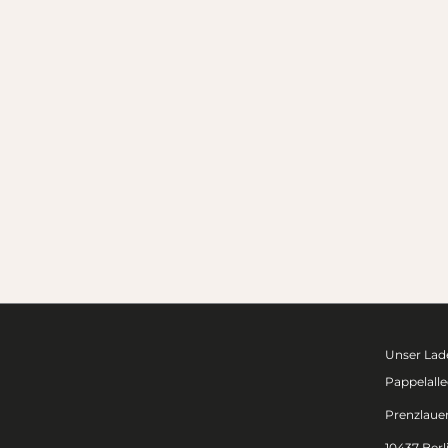
Unser Lade
Pappelalle
Prenzlaue
10437 Berl