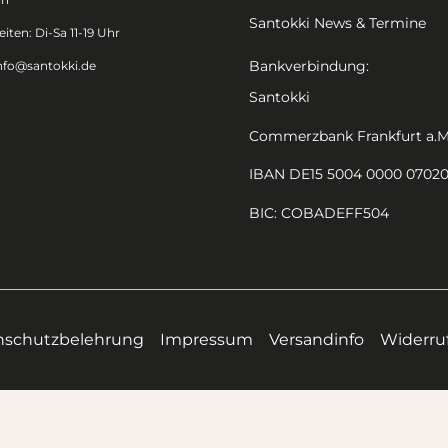
Santokki News & Termine
iten: Di-Sa 11-19 Uhr
Bankverbindung:
nfo@santokki.de
Santokki
Commerzbank Frankfurt a.M
IBAN DE15 5004 0000 0702
BIC: COBADEFF504
nschutzbelehrung
Impressum
Versandinfo
Widerru
Alle Preise inkl. der gesetzlichen MwSt.