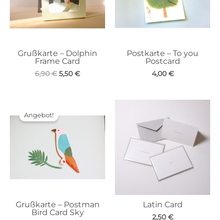
Grußkarte – Dolphin
Postkarte – To you
Frame Card
Postcard
Ursprünglicher
Aktueller
6,90
€
5,50
€
4,00
€
Preis
Preis
war:
ist:
6,90 €
5,50 €.
Angebot!
Grußkarte – Postman
Latin Card
Bird Card Sky
2,50
€