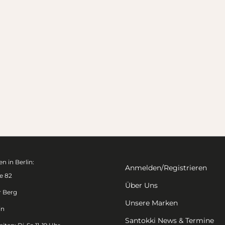
n in Berlin:
Anmelden/Registrieren
e 82
Über Uns
r Berg
Unsere Marken
in
Santokki News & Termine