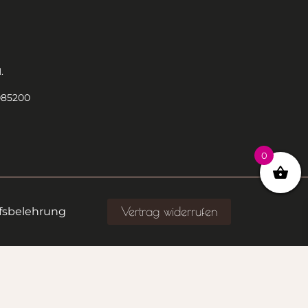
.
085200
0
Vertrag widerrufen
fsbelehrung