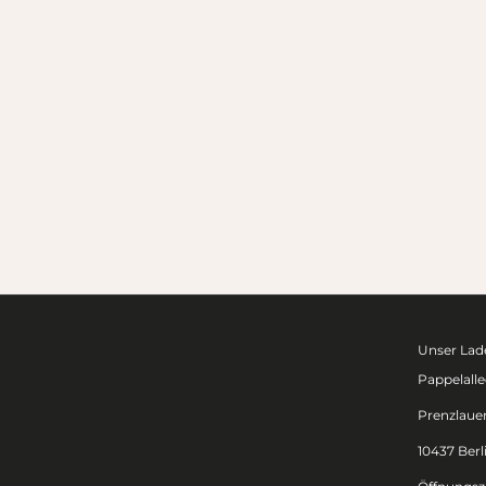
Unser Lade
Pappelalle
Prenzlaue
10437 Berl