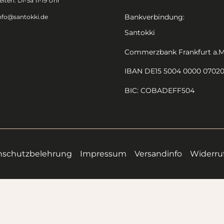
iten: Di-Sa 11-19 Uhr
Bankverbindung:
nfo@santokki.de
Santokki
Commerzbank Frankfurt a.M
IBAN DE15 5004 0000 0702
BIC: COBADEFF504
nschutzbelehrung
Impressum
Versandinfo
Widerru
Alle Preise inkl. der gesetzlichen MwSt.