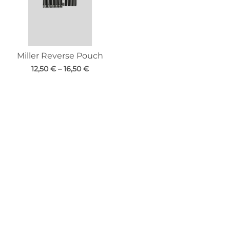
Miller Reverse Pouch
12,50
€
–
16,50
€