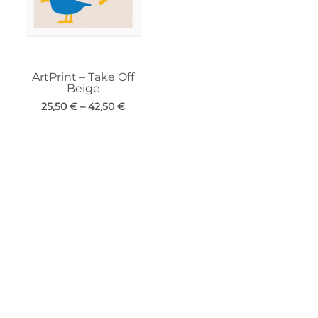
ArtPrint – Take Off
Beige
25,50
€
–
42,50
€