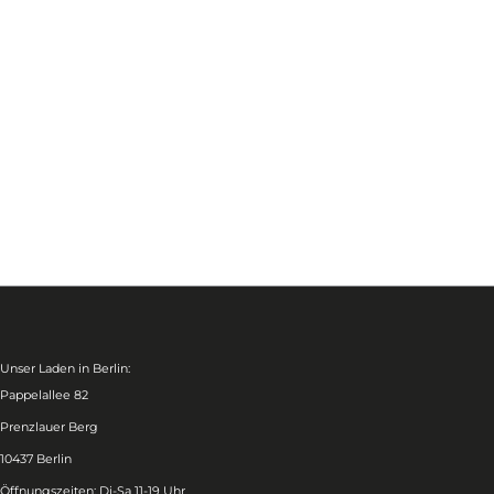
Unser Laden in Berlin:
Pappelallee 82
Prenzlauer Berg
10437 Berlin
Öffnungszeiten: Di-Sa 11-19 Uhr