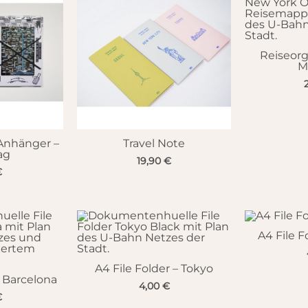
Reiseorg
M
-Anhänger –
Travel Note
ag
19,90
€
€
A4 File F
A4 File Folder – Tokyo
– Barcelona
4,00
€
€