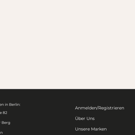
n in Berlin:
Anmelden/Registrieren
e 82
Über Uns
r Berg
Unsere Marken
in