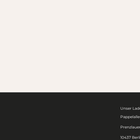
Unser Lade
Pappelalle
Prenzlaue
10437 Berl