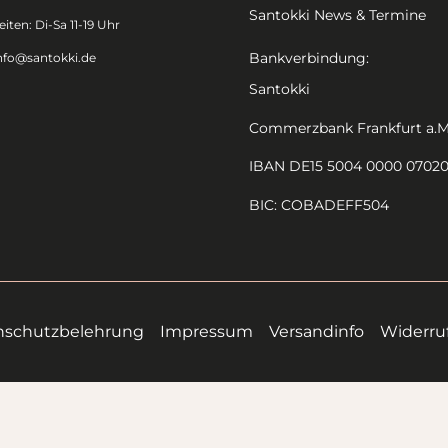
Santokki News & Termine
iten: Di-Sa 11-19 Uhr
Bankverbindung:
nfo@santokki.de
Santokki
Commerzbank Frankfurt a.M
IBAN DE15 5004 0000 0702
BIC: COBADEFF504
nschutzbelehrung
Impressum
Versandinfo
Widerru
Alle Preise inkl. der gesetzlichen MwSt.