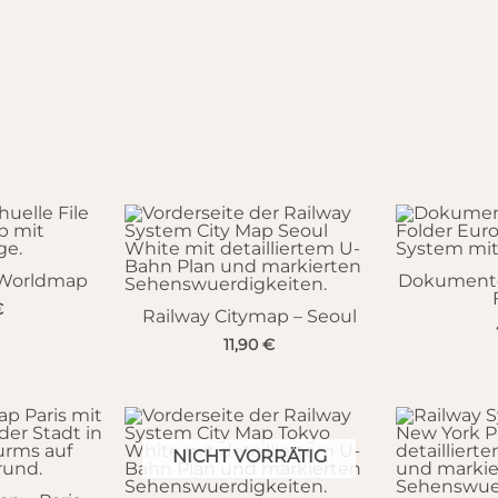
r Worldmap
Dokumenten
€
Railway Citymap – Seoul
11,90
€
NICHT VORRÄTIG