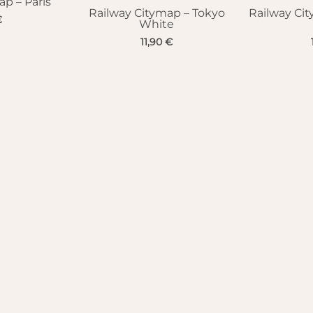
ap – Paris
Railway Citymap – Tokyo
Railway Ci
€
White
11,90
€