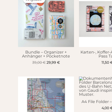
Bundle – Organizer +
Karten-, Koffer
Anhänger + Pocketnote
Pass T
Ursprünglicher
Aktueller
39,00
€
29,99
€
11,50
Preis
Preis
war:
ist:
39,00 €
29,99 €.
A4 File Folder 
4,00