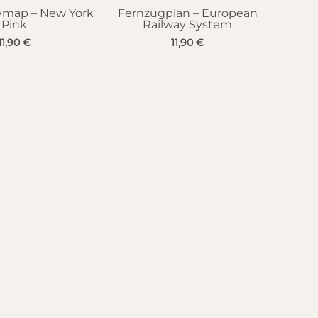
tymap – New York
Fernzugplan – European
Pink
Railway System
11,90
€
11,90
€