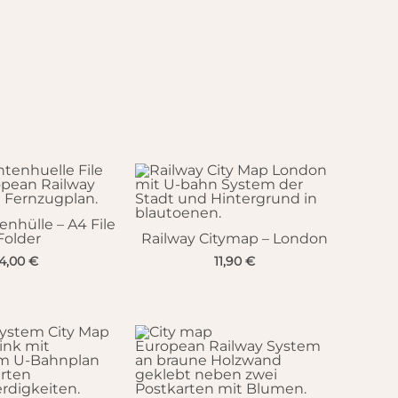
hülle – A4 File
Folder
Railway Citymap – London
4,00
€
11,90
€