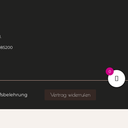
.
085200
0
Vertrag widerrufen
fsbelehrung