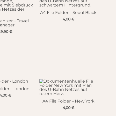
A4 File Folder – Seoul Black
4,00
€
anizer – Travel
anager
29,90
€
older – London
4,00
€
A4 File Folder – New York
4,00
€