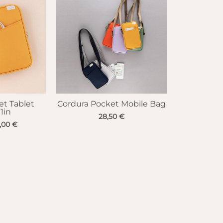
et Tablet
Cordura Pocket Mobile Bag
1in
28,50
€
sprünglicher
Aktueller
,00
€
eis
Preis
r:
ist:
,00 €
35,00 €.