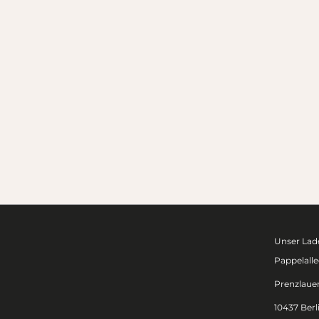
Unser Lade
Pappelalle
Prenzlaue
10437 Berl