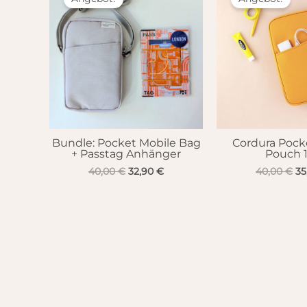
Bundle: Pocket Mobile Bag
Cordura Pock
+ Passtag Anhänger
Pouch 1
Ursprünglicher
Aktueller
Ur
40,00
€
32,90
€
40,00
€
35
Preis
Preis
Pr
war:
ist:
wa
40,00 €
32,90 €.
40