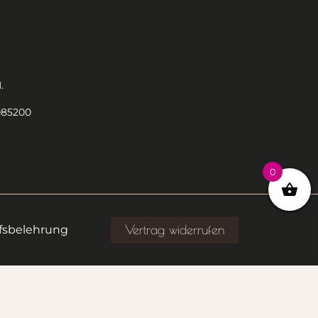
.
085200
0
Vertrag widerrufen
fsbelehrung