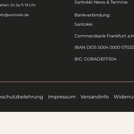
Santokki News & Termine
iten: Di-Sa 11-19 Uhr
Bankverbindung:
nfo@santokki.de
Santokki
Commerzbank Frankfurt a.M
IBAN DE15 5004 0000 0702
BIC: COBADEFF504
nschutzbelehrung
Impressum
Versandinfo
Widerru
Alle Preise inkl. der gesetzlichen MwSt.