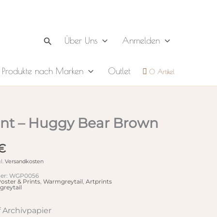
Suchen
Über Uns
Anmelden
Produkte nach Marken
Outlet
0 Artikel
int – Huggy Bear Brown
€
l.
Versandkosten
er:
WGP0056
oster & Prints
,
Warmgreytail
,
Artprints
reytail
f Archivpapier