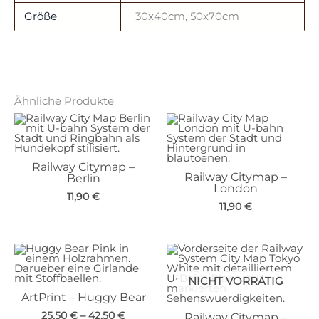
Größe
30x40cm, 50x70cm
Ähnliche Produkte
Railway Citymap –
Railway Citymap –
Berlin
London
11,90
€
11,90
€
NICHT VORRÄTIG
ArtPrint – Huggy Bear
25,50
€
–
42,50
€
Railway Citymap –