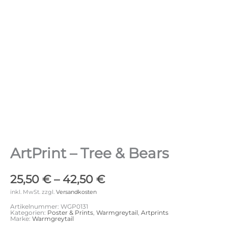
ArtPrint – Tree & Bears
25,50
€
–
42,50
€
inkl. MwSt.
zzgl.
Versandkosten
Artikelnummer:
WGP0131
Kategorien:
Poster & Prints
,
Warmgreytail
,
Artprints
Marke:
Warmgreytail