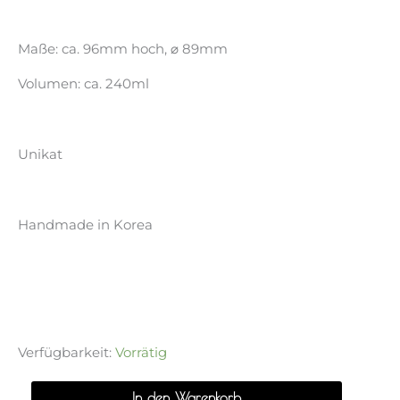
Maße: ca. 96mm hoch, ⌀ 89mm
Volumen: ca. 240ml
Unikat
Handmade in Korea
Verfügbarkeit:
Vorrätig
Becher
Alternati
In den Warenkorb