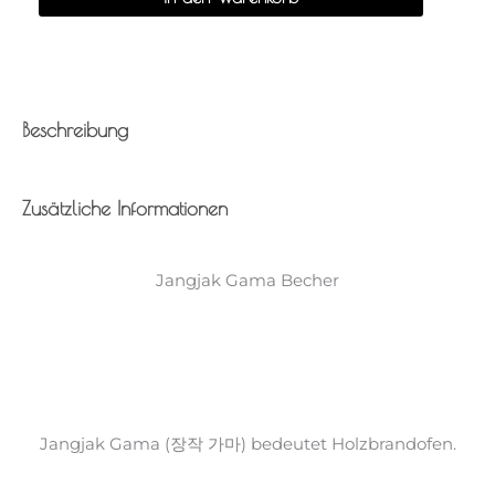
-
Jangjak
Gama
Menge
Beschreibung
Zusätzliche Informationen
Jangjak Gama Becher
Jangjak Gama (장작 가마) bedeutet Holzbrandofen.