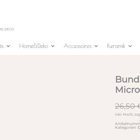
ME DECO
ts
Home&Deko
Accessoires
Keramik
Bundl
Micro
26,50
inkl. MwSt.
zzg
Artikelnumm
Kategorien:
C