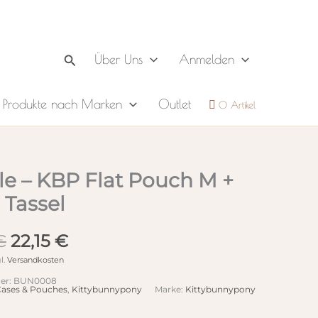
Suchen
Über Uns
Anmelden
Produkte nach Marken
Outlet
0 Artikel
e – KBP Flat Pouch M +
 Tassel
Ursprünglicher
Aktueller
€
22,15
€
Preis
Preis
l.
Versandkosten
war:
ist:
er:
BUN0008
26,50 €
22,15 €.
ases & Pouches
,
Kittybunnypony
Marke:
Kittybunnypony