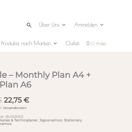
Suchen
Über Uns
Anmelden
Produkte nach Marken
Outlet
0 Artikel
e – Monthly Plan A4 +
 Plan A6
Ursprünglicher
Aktueller
€
22,75
€
Preis
Preis
l.
Versandkosten
war:
ist:
er:
BUN0002
26,25 €
22,75 €.
iaries & Terminplaner
,
Jigoonamoo
,
Stationery
onamoo