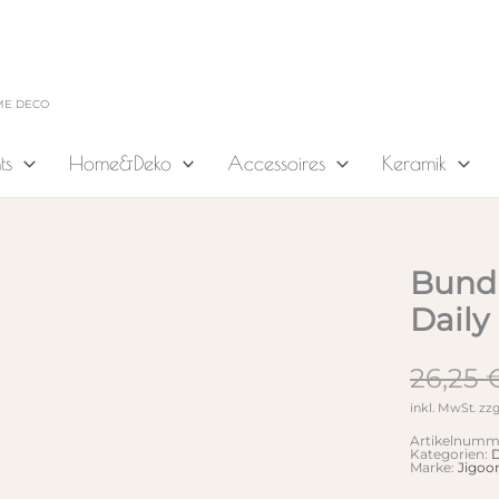
ME DECO
ts
Home&Deko
Accessoires
Keramik
Bundl
Daily
26,25
inkl. MwSt.
zzg
Artikelnumm
Kategorien:
D
Marke:
Jigo