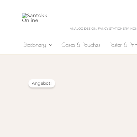
Zum
Inhalt
springen
ANALOG DESIGN. FANCY STATIONERY. HO
Stationery
Cases & Pouches
Poster & Prin
Angebot!