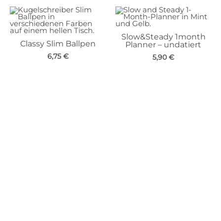
Slow&Steady 1month
Classy Slim Ballpen
Planner – undatiert
6,75
€
5,90
€