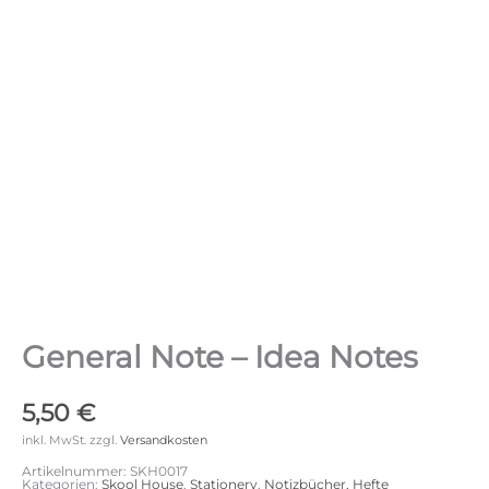
General Note – Idea Notes
5,50
€
inkl. MwSt.
zzgl.
Versandkosten
Artikelnummer:
SKH0017
Kategorien:
Skool House
,
Stationery
,
Notizbücher, Hefte