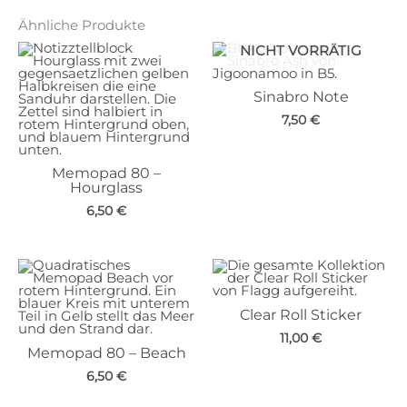
Ähnliche Produkte
NICHT VORRÄTIG
Sinabro Note
7,50
€
Memopad 80 –
Hourglass
6,50
€
Clear Roll Sticker
11,00
€
Memopad 80 – Beach
6,50
€