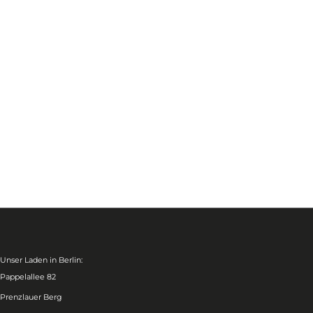
Unser Laden in Berlin:
Pappelallee 82
Prenzlauer Berg