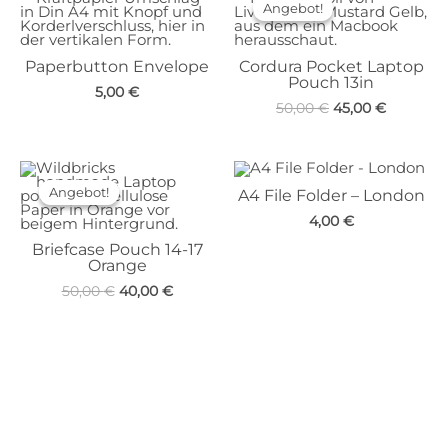
Angebot!
Angebot!
Paperbutton Envelope
Cordura Pocket Laptop
Pouch 13in
5,00
€
Ursprünglicher
Aktueller
50,00
€
45,00
€
Preis
Preis
war:
ist:
50,00 €
45,00 €.
Angebot!
Angebot!
A4 File Folder – London
4,00
€
Briefcase Pouch 14-17
Orange
Ursprünglicher
Aktueller
50,00
€
40,00
€
Preis
Preis
war:
ist:
50,00 €
40,00 €.