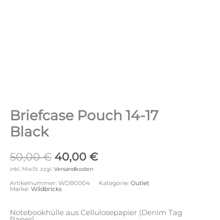
Briefcase Pouch 14-17
Black
Ursprünglicher
Aktueller
50,00
€
40,00
€
Preis
Preis
inkl. MwSt.
zzgl.
Versandkosten
war:
ist:
Artikelnummer:
WDB0004
Kategorie:
Outlet
50,00 €
40,00 €.
Marke:
Wildbricks
Notebookhülle aus Cellulosepapier (Denim Tag
Paper)