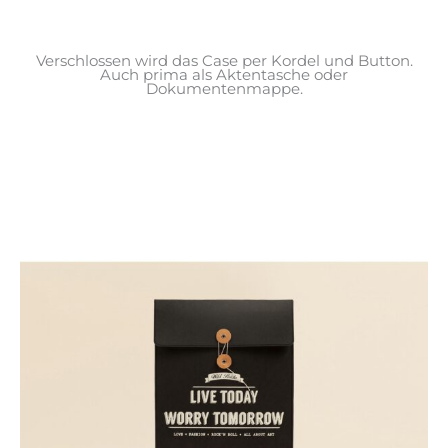
Verschlossen wird das Case per Kordel und Button.
Auch prima als Aktentasche oder
Dokumentenmappe.