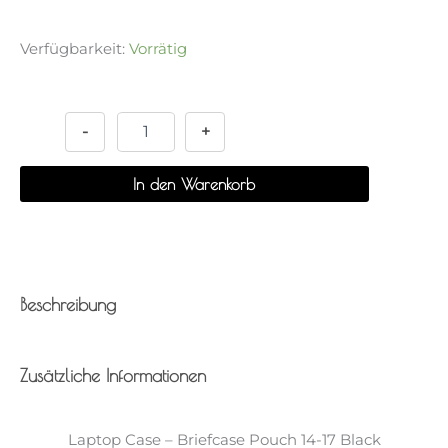
Verfügbarkeit:
Vorrätig
Briefcase
Alternative:
Pouch
14-
-
+
17
Black
In den Warenkorb
Menge
Beschreibung
Zusätzliche Informationen
Laptop Case – Briefcase Pouch 14-17 Black