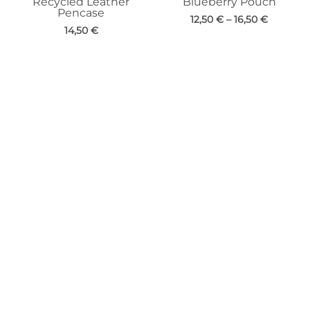
Recycled Leather
Blueberry Pouch
Pencase
12,50
€
–
16,50
€
14,50
€