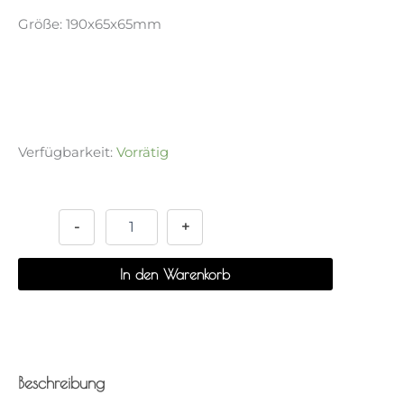
Größe: 190x65x65mm
Verfügbarkeit:
Vorrätig
Plain
Alternative:
Handy
Pencase
-
+
-
Prism
In den Warenkorb
Menge
Beschreibung