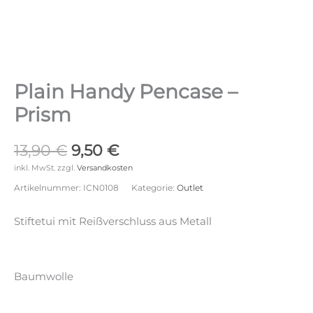
Plain Handy Pencase –
Prism
Ursprünglicher
Aktueller
13,90
€
9,50
€
Preis
Preis
inkl. MwSt.
zzgl.
Versandkosten
war:
ist:
Artikelnummer:
ICN0108
Kategorie:
Outlet
13,90 €
9,50 €.
Stiftetui mit Reißverschluss aus Metall
Baumwolle