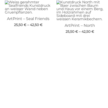
ArtPrint – Seal Friends
25,50
€
–
42,50
€
ArtPrint – North
25,50
€
–
42,50
€