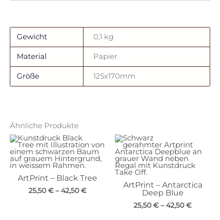
Gewicht
0,1 kg
Material
Papier
Größe
125x170mm
Ähnliche Produkte
ArtPrint – Black Tree
ArtPrint – Antarctica
25,50
€
–
42,50
€
Deep Blue
25,50
€
–
42,50
€