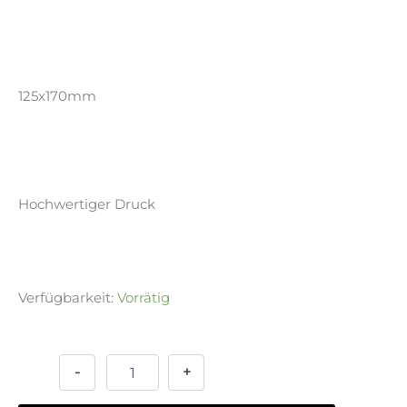
125x170mm
Hochwertiger Druck
Verfügbarkeit:
Vorrätig
Postkarte
Alternative:
-
Birds
-
+
Menge