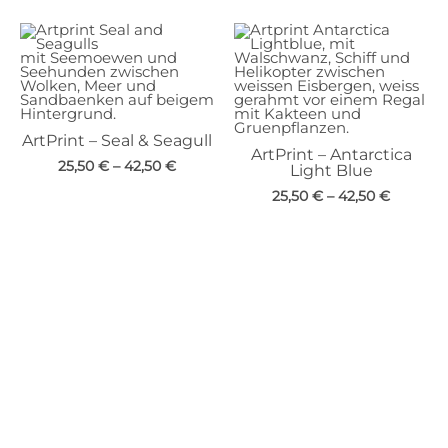
ArtPrint – Seal & Seagull
ArtPrint – Antarctica
25,50
€
–
42,50
€
Light Blue
25,50
€
–
42,50
€