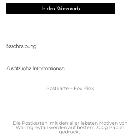
Menge
In den Warenkorb
Beschreibung
Zusätzliche Informationen
Postkarte – Fox Pink
Die Postkarten, mit den allerliebsten Motiven von
Warmgreytail werden auf bestem 300g Papier
gedruckt.