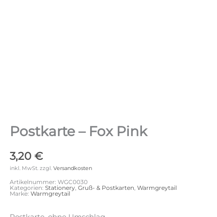
Postkarte – Fox Pink
3,20
€
inkl. MwSt.
zzgl.
Versandkosten
Artikelnummer:
WGC0030
Kategorien:
Stationery
,
Gruß- & Postkarten
,
Warmgreytail
Marke:
Warmgreytail
Postkarte, ohne Umschlag