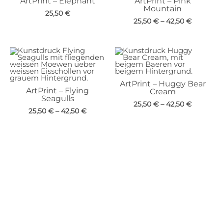
ArtPrint – Elephant
ArtPrint – Pink
Mountain
25,50
€
25,50
€
–
42,50
€
ArtPrint – Huggy Bear
ArtPrint – Flying
Cream
Seagulls
25,50
€
–
42,50
€
25,50
€
–
42,50
€