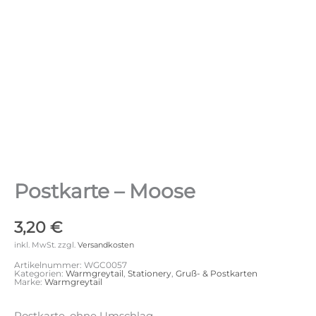
Postkarte – Moose
3,20
€
inkl. MwSt.
zzgl.
Versandkosten
Artikelnummer:
WGC0057
Kategorien:
Warmgreytail
,
Stationery
,
Gruß- & Postkarten
Marke:
Warmgreytail
Postkarte, ohne Umschlag