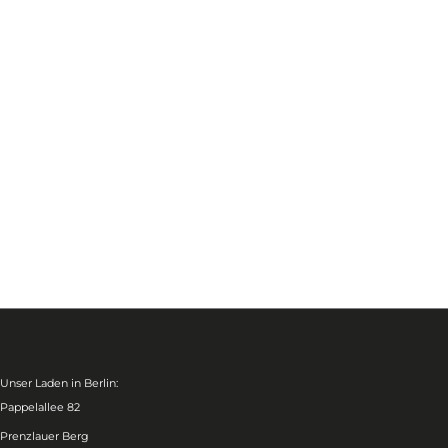
Unser Laden in Berlin:
Pappelallee 82
Prenzlauer Berg