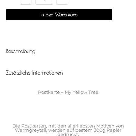
Yellow
Tree
In den Warenkorb
Menge
Beschreibung
Zusätzliche Informationen
Postkarte – My Yellow Tree
Die Postkarten, mit den allerliebsten Motiven von
Warmgreytail, werden auf bestem 300g Papier
gedruckt.