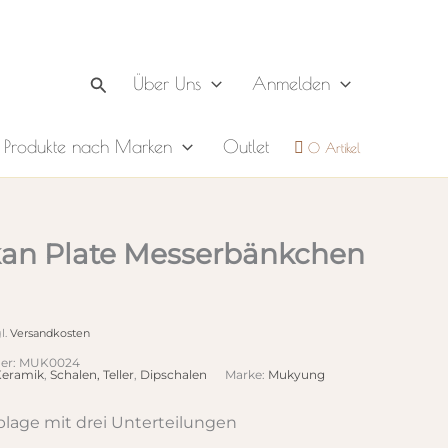
Suchen
Über Uns
Anmelden
Produkte nach Marken
Outlet
0 Artikel
an Plate Messerbänkchen
l.
Versandkosten
er:
MUK0024
Keramik
,
Schalen, Teller
,
Dipschalen
Marke:
Mukyung
lage mit drei Unterteilungen