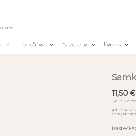
ME DECO
ts
Home&Deko
Accessoires
Keramik
Samk
11,50
€
inkl. MwSt.
zzg
Artikelnumm
Kategorien:
Besteckab