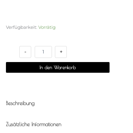
Verfügbarkeit:
Vorrätig
Schatulle
Alternative:
-
Boseok
-
+
Ham
Menge
In den Warenkorb
Beschreibung
Zusätzliche Informationen