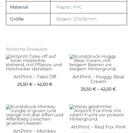
Material
Papier, PVC
Größe
Bogen: 125x92mm
Ähnliche Produkte
ArtPrint – Take Off
ArtPrint – Huggy Bear
Cream
25,50
€
–
42,50
€
25,50
€
–
42,50
€
ArtPrint – Red Fox Pink
ArtPrint – Monkey