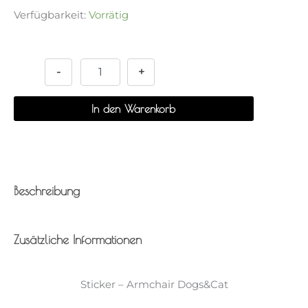
Verfügbarkeit:
Vorrätig
Sticker
Alternative:
-
Armchair
-
+
Dogs&Cat
Menge
In den Warenkorb
Beschreibung
Zusätzliche Informationen
Sticker – Armchair Dogs&Cat