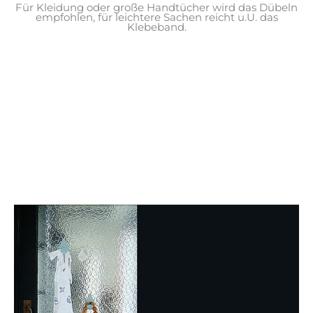
Für Kleidung oder große Handtücher wird das Dübeln
empfohlen, für leichtere Sachen reicht u.U. das
Klebeband.