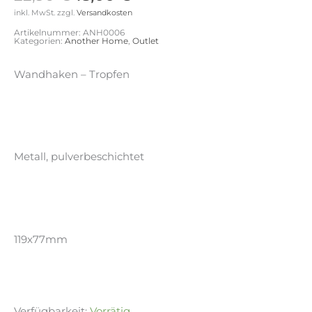
Preis
Preis
inkl. MwSt.
zzgl.
Versandkosten
war:
ist:
Artikelnummer:
ANH0006
22,90 €
18,00 €.
Kategorien:
Another Home
,
Outlet
Wandhaken – Tropfen
Metall, pulverbeschichtet
119x77mm
Verfügbarkeit:
Vorrätig