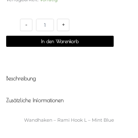
Wandhaken
Alternative:
-
Rami
-
+
Hook
L
In den Warenkorb
-
Mint
Blue
Menge
Beschreibung
Zusätzliche Informationen
Wandhaken – Rami Hook L – Mint Blue