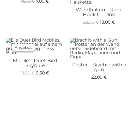
Ursprünglicher
Aktueller
8,90
€
7,00
€
Preis
Preis
Wandhaken – Rami
war:
ist:
Hook L – Pink
8,90 €
7,00 €.
Ursprünglicher
Aktueller
22,90
€
18,00
€
Preis
Preis
war:
ist:
22,90 €
18,00 €.
Angebot!
Angebot!
Mobile – Duet Bird
Poster – Brachio with a
Skyblue
gun
Ursprünglicher
Aktueller
11,50
€
9,50
€
22,00
€
Preis
Preis
war:
ist:
11,50 €
9,50 €.