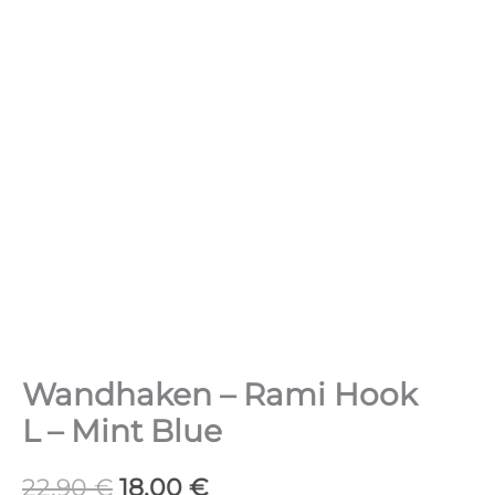
Wandhaken – Rami Hook
L – Mint Blue
Ursprünglicher
Aktueller
22,90
€
18,00
€