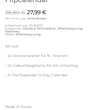
Ursprünglicher
Aktueller
38,80
€
27,99
€
Preis
Preis
inkl. MwSt.
zzgl.
Versandkosten
war:
ist:
Artikelnummer:
BUN0012
38,80 €
27,99 €.
Kategorien:
Diaries & Terminplaner
,
Wheniwasyoung
,
Stationery
Marke:
Wheniwasyoung
Set aus:
– 2x Wochenplaner für 15 Wochen
– 2x Geburtstagskarte A5 mit Umschlag
– 1x Tischkalender D-Day Calendar
Made in Korea