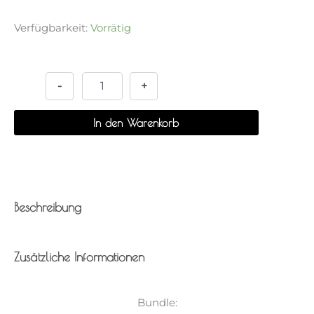
Verfügbarkeit:
Vorrätig
Bundle
Alternative:
-
Weekly
-
+
Planner
+
In den Warenkorb
BirthdayCard
+
D-
Day
Flipcalendar
Menge
Beschreibung
Zusätzliche Informationen
Bundle: