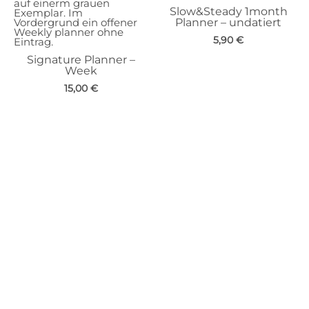
Slow&Steady 1month
Planner – undatiert
5,90
€
Signature Planner –
Week
15,00
€