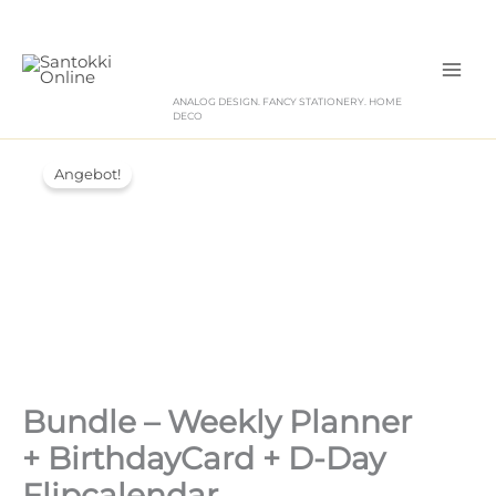
Zum
Inhalt
springen
ANALOG DESIGN. FANCY STATIONERY. HOME
DECO
Angebot!
Bundle – Weekly Planner
+ BirthdayCard + D-Day
Flipcalendar