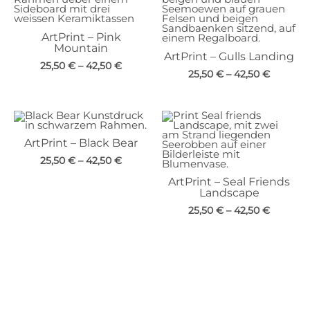
ArtPrint – Pink
Mountain
ArtPrint – Gulls Landing
25,50
€
–
42,50
€
25,50
€
–
42,50
€
ArtPrint – Black Bear
25,50
€
–
42,50
€
ArtPrint – Seal Friends
Landscape
25,50
€
–
42,50
€