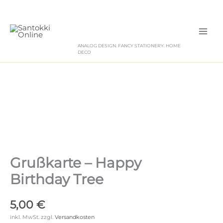
Zum
Inhalt
springen
ANALOG DESIGN. FANCY STATIONERY. HOME
DECO
Grußkarte – Happy
Birthday Tree
5,00
€
inkl. MwSt.
zzgl.
Versandkosten