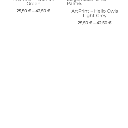
Green
25,50
€
–
42,50
€
ArtPrint – Hello Owls
Light Grey
25,50
€
–
42,50
€