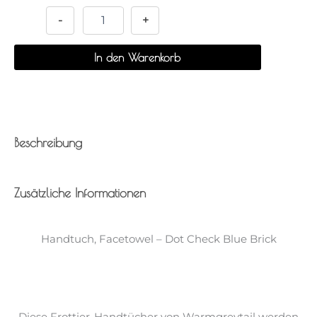
-
Dot
-
+
Check
Blue
In den Warenkorb
Brick
Menge
Beschreibung
Zusätzliche Informationen
Handtuch, Facetowel – Dot Check Blue Brick