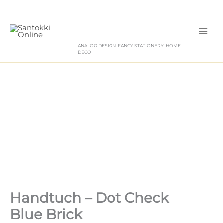
Zum
Inhalt
springen
ANALOG DESIGN. FANCY STATIONERY. HOME
DECO
Handtuch – Dot Check
Blue Brick