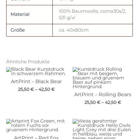
100% Baumwolle, coma30s/2,
Material
531 g/㎡
Größe
ca. 40x80cm
Ähnliche Produkte
ArtPrint – Black Bear
25,50
€
–
42,50
€
ArtPrint – Rolling Bears
25,50
€
–
42,50
€
ArtPrint – Red Fox