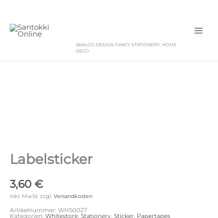
Zum
Inhalt
springen
ANALOG DESIGN. FANCY STATIONERY. HOME
DECO
Labelsticker
3,60
€
inkl. MwSt.
zzgl.
Versandkosten
Artikelnummer:
WHS0027
Kategorien:
Whitestore
,
Stationery
,
Sticker, Papertapes