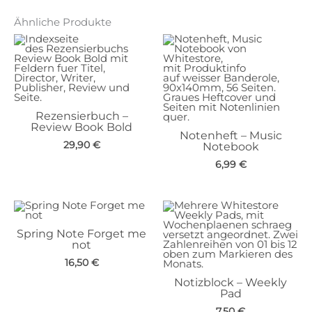
Ähnliche Produkte
Rezensierbuch –
Review Book Bold
Notenheft – Music
29,90
€
Notebook
6,99
€
Spring Note Forget me
not
16,50
€
Notizblock – Weekly
Pad
7,50
€