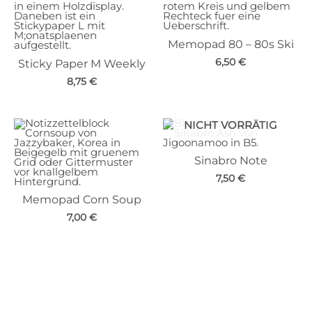
Memopad 80 – 80s Ski
6,50
€
Sticky Paper M Weekly
8,75
€
NICHT VORRÄTIG
Sinabro Note
7,50
€
Memopad Corn Soup
7,00
€