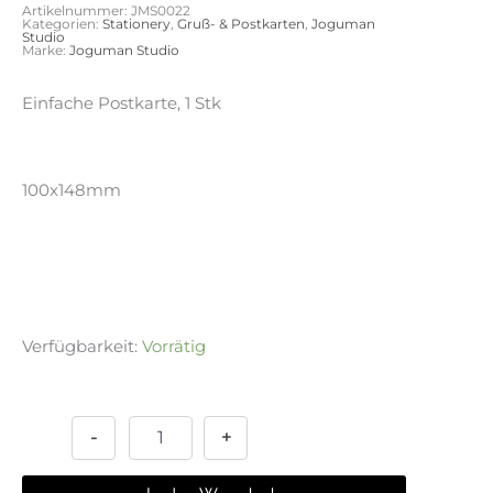
Artikelnummer:
JMS0022
Kategorien:
Stationery
,
Gruß- & Postkarten
,
Joguman
Studio
Marke:
Joguman Studio
Einfache Postkarte, 1 Stk
100x148mm
Verfügbarkeit:
Vorrätig
Postkarte
Alternative:
-
December
-
+
Menge