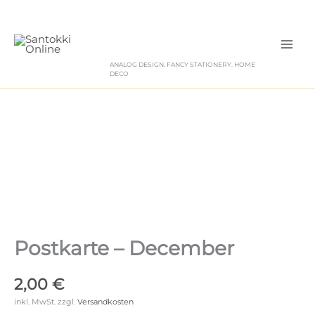
Zum
Inhalt
springen
ANALOG DESIGN. FANCY STATIONERY. HOME
DECO
Postkarte – December
2,00
€
inkl. MwSt.
zzgl.
Versandkosten