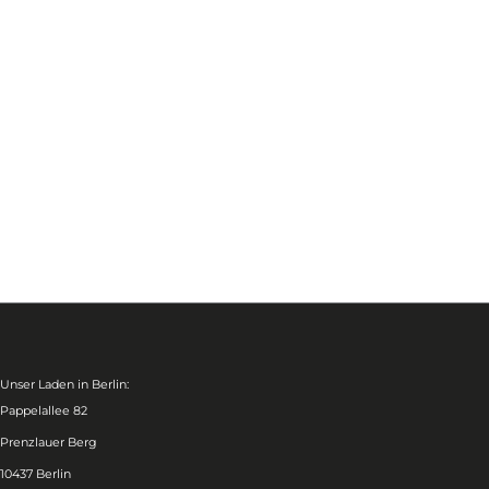
Unser Laden in Berlin:
Pappelallee 82
Prenzlauer Berg
10437 Berlin