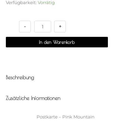
Verfügbarkeit:
Vorrätig
Postkarte
Alternative:
-
Pink
-
+
Mountain
Menge
In den Warenkorb
Beschreibung
Zusätzliche Informationen
Postkarte – Pink Mountain