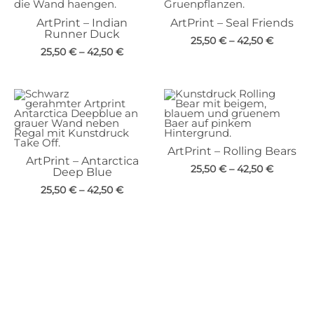
ArtPrint – Indian
ArtPrint – Seal Friends
Runner Duck
25,50
€
–
42,50
€
25,50
€
–
42,50
€
ArtPrint – Rolling Bears
ArtPrint – Antarctica
25,50
€
–
42,50
€
Deep Blue
25,50
€
–
42,50
€