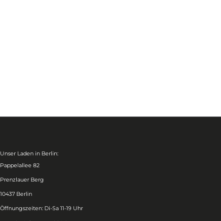
Unser Laden in Berlin:
Pappelallee 82
Prenzlauer Berg
10437 Berlin
Öffnungszeiten: Di-Sa 11-19 Uhr