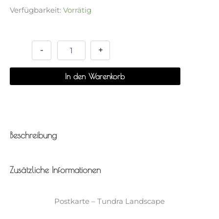
Verfügbarkeit:
Vorrätig
Postkarte
Alternative:
-
Tundra
-
+
Landscape
Menge
In den Warenkorb
Beschreibung
Zusätzliche Informationen
Postkarte – Tundra Landscape