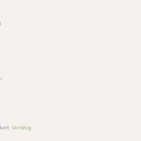
t
m
keit:
Vorrätig