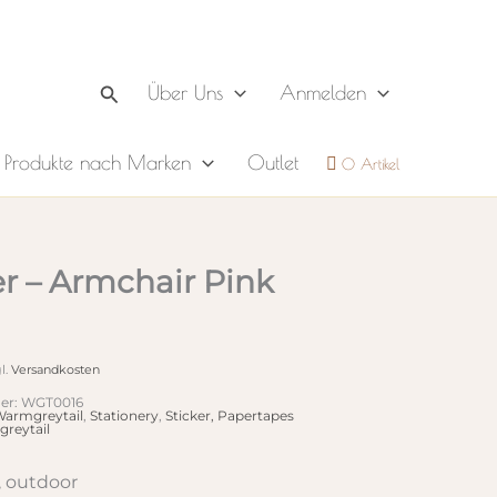
Suchen
Über Uns
Anmelden
Produkte nach Marken
Outlet
0 Artikel
er – Armchair Pink
l.
Versandkosten
er:
WGT0016
armgreytail
,
Stationery
,
Sticker, Papertapes
reytail
, outdoor