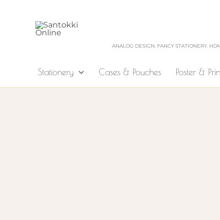
Zum
Inhalt
springen
ANALOG DESIGN. FANCY STATIONERY. HO
Stationery
Cases & Pouches
Poster & Prin