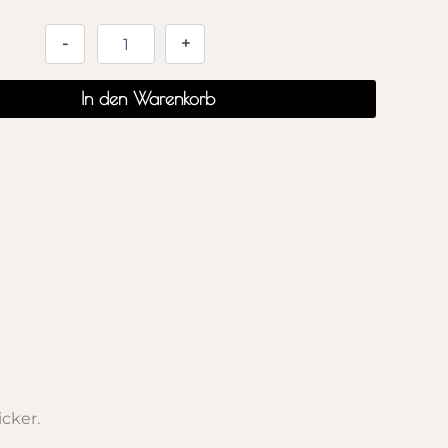
Alternative:
-
+
In den Warenkorb
cker.