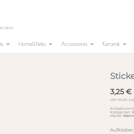
ME DECO
ts
Home&Deko
Accessoires
Keramik
Stick
3,25
€
inkl. MwSt.
zzg
Artikelnumm
Kategorien:
W
Marke:
Warmg
Aufkleber