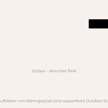
Sticker
-
Armchair
Pink
Menge
Sticker – Armchair Pink
Aufkleber von Warmgreytail sind wasserfeste Outdoor Sti