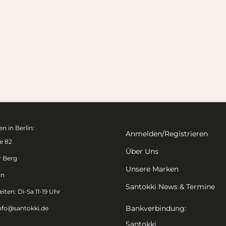
n in Berlin:
Anmelden/Registrieren
e 82
Über Uns
r Berg
Unsere Marken
in
Santokki News & Termine
iten: Di-Sa 11-19 Uhr
Bankverbindung:
nfo@santokki.de
Santokki