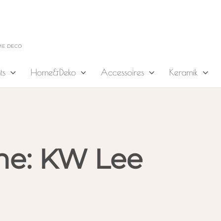
ME DECO
ts
Home&Deko
Accessoires
Keramik
e: KW Lee