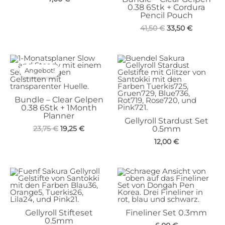
0.38 6Stk + Cordura
Pencil Pouch
Ursprünglicher
Aktueller
41,50
€
33,50
€
Preis
Preis
war:
ist:
41,50 €
33,50 €.
Angebot!
Bundle – Clear Gelpen
0.38 6Stk + 1Month
Planner
Gellyroll Stardust Set
Ursprünglicher
Aktueller
23,75
€
19,25
€
0.5mm
Preis
Preis
12,00
€
war:
ist:
23,75 €
19,25 €.
Gellyroll Stifteset
Fineliner Set 0.3mm
0.5mm