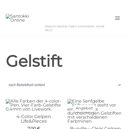
Zum
Inhalt
springen
ANALOG DESIGN. FANCY STATIONERY. HOME
DECO
Gelstift
Angebot!
4-Color Gelpen
Life&Pieces
7,00
€
Bundle – Clear Gelpen