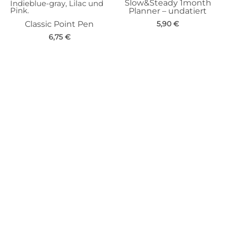
Slow&Steady 1month
Planner – undatiert
Classic Point Pen
5,90
€
6,75
€