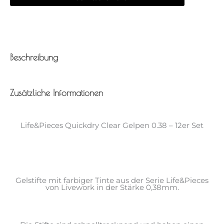
12er
Set
Menge
Beschreibung
Zusätzliche Informationen
Life&Pieces Quickdry Clear Gelpen 0.38 – 12er Set
Gelstifte mit farbiger Tinte aus der Serie Life&Pieces
von Livework in der Stärke 0,38mm.