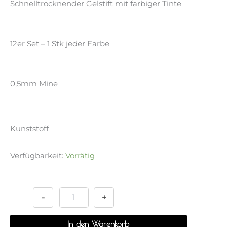
Schnelltrocknender Gelstift mit farbiger Tinte
12er Set – 1 Stk jeder Farbe
0,5mm Mine
Kunststoff
Verfügbarkeit:
Vorrätig
Quickdry
Alternative:
Clear
Gelpen
-
+
0.38
-
In den Warenkorb