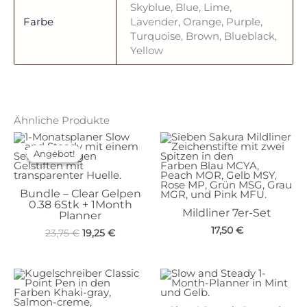
Skyblue, Blue, Lime,
Farbe
Lavender, Orange, Purple,
Turquoise, Brown, Blueblack,
Yellow
Ähnliche Produkte
Angebot!
Angebot!
Bundle – Clear Gelpen
0.38 6Stk + 1Month
Mildliner 7er-Set
Planner
17,50
€
Ursprünglicher
Aktueller
23,75
€
19,25
€
Preis
Preis
war:
ist:
23,75 €
19,25 €.