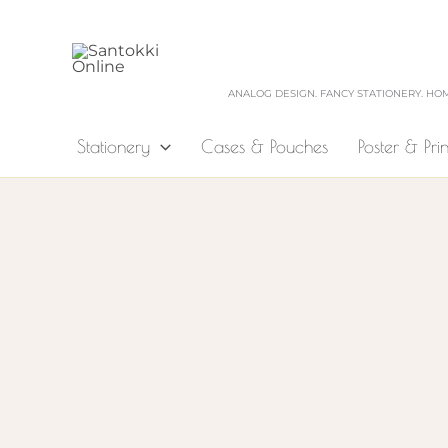
Zum
Inhalt
springen
ANALOG DESIGN. FANCY STATIONERY. HO
Stationery
Cases & Pouches
Poster & Prin