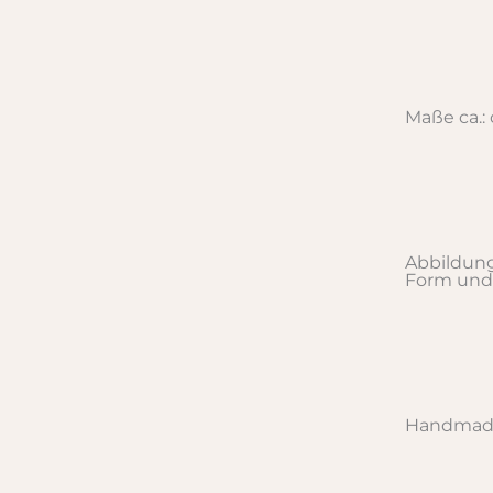
Maße ca.:
Abbildung
Form und
Handmade