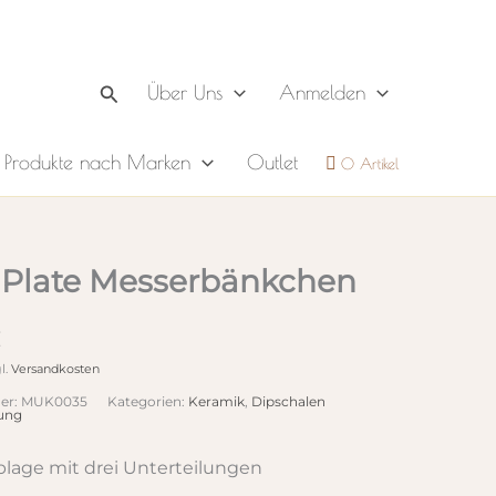
Suchen
Über Uns
Anmelden
Produkte nach Marken
Outlet
0 Artikel
 Plate Messerbänkchen
l.
Versandkosten
er:
MUK0035
Kategorien:
Keramik
,
Dipschalen
ung
lage mit drei Unterteilungen