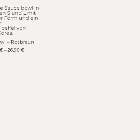
wl – Rotbraun
€
–
26,90
€