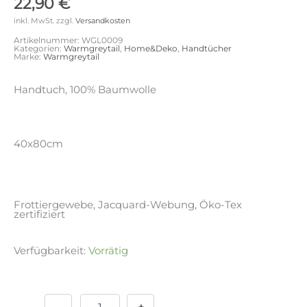
22,90
€
inkl. MwSt.
zzgl.
Versandkosten
Artikelnummer:
WGL0009
Kategorien:
Warmgreytail
,
Home&Deko
,
Handtücher
Marke:
Warmgreytail
Handtuch, 100% Baumwolle
40x80cm
Frottiergewebe, Jacquard-Webung, Öko-Tex
zertifiziert
Verfügbarkeit:
Vorrätig
Handtuch
Alternative:
-
Trees