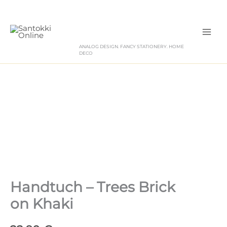
Zum
Inhalt
springen
ANALOG DESIGN. FANCY STATIONERY. HOME
DECO
Handtuch – Trees Brick
on Khaki