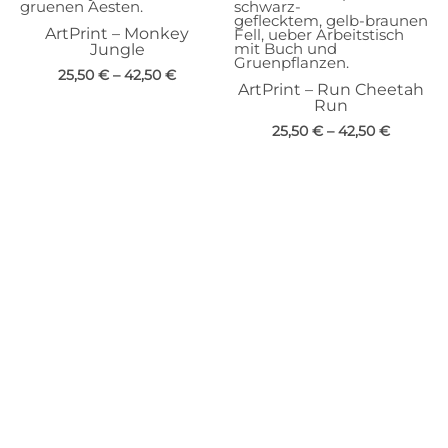
ArtPrint – Monkey
Jungle
25,50
€
–
42,50
€
ArtPrint – Run Cheetah
Run
25,50
€
–
42,50
€