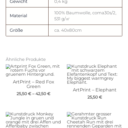
Gewicht
0,4 kg
100% Baumwolle, coma30s/2,
Material
531 g/㎡
Größe
ca. 40x80cm
Ähnliche Produkte
ArtPrint – Red Fox
Green
ArtPrint – Elephant
25,50
€
–
42,50
€
25,50
€