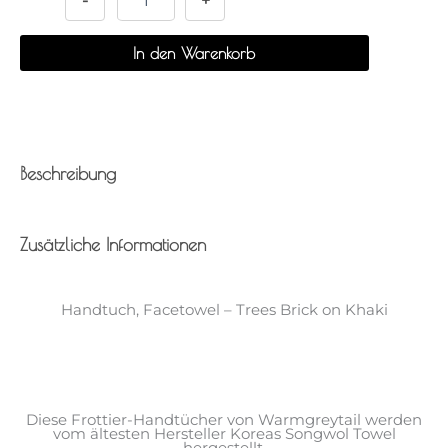
-
+
Brick
on
In den Warenkorb
Khaki
Menge
Beschreibung
Zusätzliche Informationen
Handtuch, Facetowel – Trees Brick on Khaki
Diese Frottier-Handtücher von Warmgreytail werden
vom ältesten Hersteller Koreas Songwol Towel