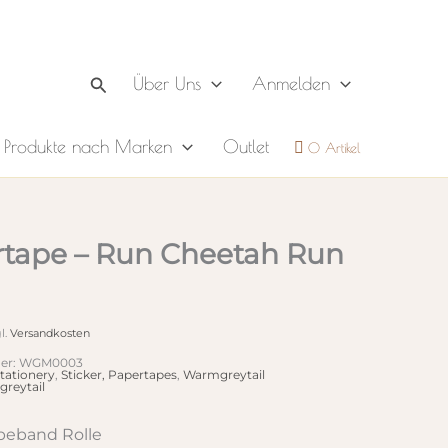
Suchen
Über Uns
Anmelden
Produkte nach Marken
Outlet
0 Artikel
tape – Run Cheetah Run
l.
Versandkosten
er:
WGM0003
tationery
,
Sticker, Papertapes
,
Warmgreytail
reytail
beband Rolle