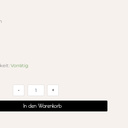
m
keit:
Vorrätig
Alternative:
-
+
In den Warenkorb