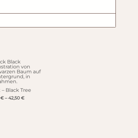
t – Black Tree
0
€
–
42,50
€