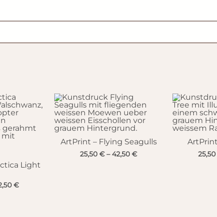
ArtPrint – Flying Seagulls
ArtPrin
25,50
€
–
42,50
€
25,5
ctica Light
2,50
€