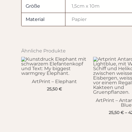
Größe
1,5cm x 10m
Material
Papier
Ähnliche Produkte
ArtPrint – Elephant
25,50
€
ArtPrint – Antar
Blue
25,50
€
–
4