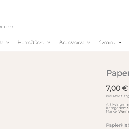
ME DECO
ts
Home&Deko
Accessoires
Keramik
Paper
7,00
€
inkl. MwSt.
zzg
Artikelnumm
Kategorien:
S
Marke:
Warmg
Papierkle