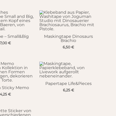
e – Small&Big
Maskingtape Dinosaurs
Brachio
7,00
€
6,50
€
Papertape Life&Pieces
Sticky Memo
6,25
€
4,25
€