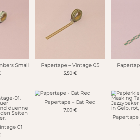
mbers Small
Papertape – Vintage 05
Papertap
€
5,50
€
Papertape – Cat Red
7,00
€
Papertape
intage 01
€