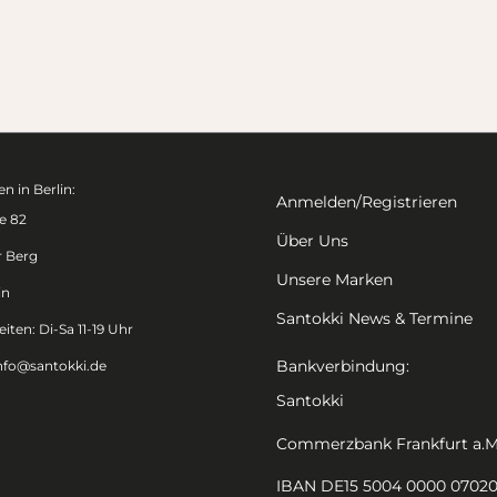
n in Berlin:
Anmelden/Registrieren
e 82
Über Uns
r Berg
Unsere Marken
in
Santokki News & Termine
iten: Di-Sa 11-19 Uhr
Bankverbindung:
nfo@santokki.de
Santokki
Commerzbank Frankfurt a.M
IBAN DE15 5004 0000 0702