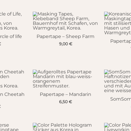
cle of life
Papertape – Sheep Farm
Papertap
€
9,00
€
un Cheetah
Papertape – Mandarin
SomSom 
6,50
€
€