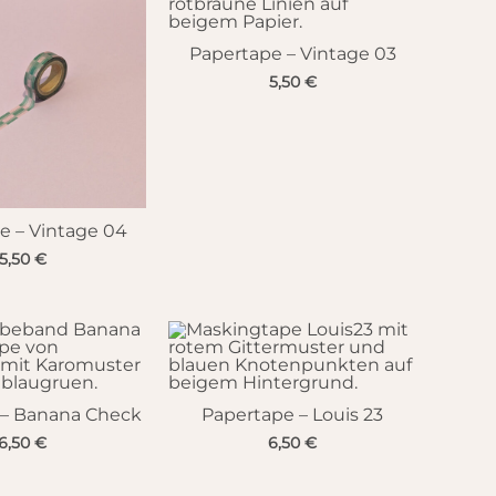
Papertape – Vintage 03
5,50
€
e – Vintage 04
5,50
€
 – Banana Check
Papertape – Louis 23
6,50
€
6,50
€