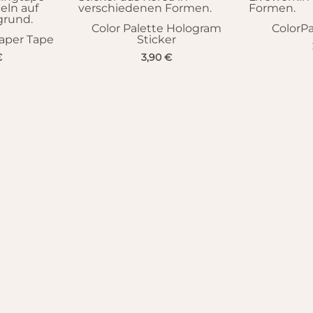
Color Palette Hologram
ColorPa
aper Tape
Sticker
€
3,90
€