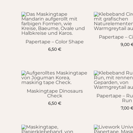
Papertape – Cir
Papertape – Color Shape
9,00
6,50
€
Maskingtape Dinosaurs
Check
Papertape – R
Run
6,50
€
7,00