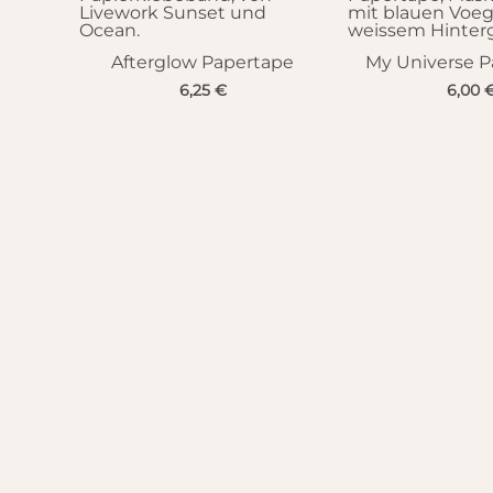
Afterglow Papertape
My Universe P
6,25
€
6,00