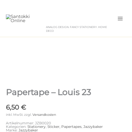
Zum
Inhalt
springen
ANALOG DESIGN. FANCY STATIONERY. HOME
DECO
Papertape – Louis 23
6,50
€
inkl. MwSt.
zzgl.
Versandkosten
Artikelnummer:
JZB0020
Kategorien:
Stationery
,
Sticker, Papertapes
,
Jazzybaker
Marke:
Jazzybaker