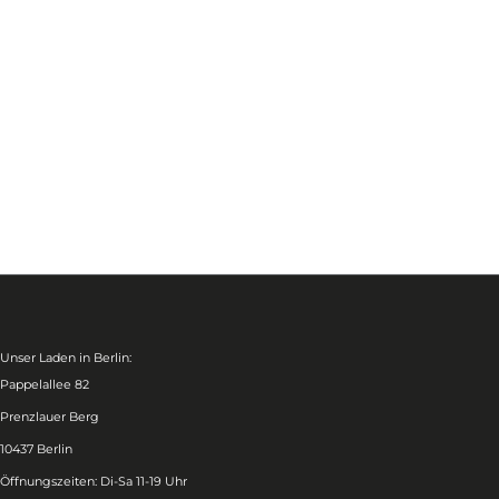
Unser Laden in Berlin:
Pappelallee 82
Prenzlauer Berg
10437 Berlin
Öffnungszeiten: Di-Sa 11-19 Uhr