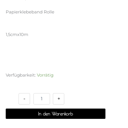
Papierklebeband Rolle
1,5cmx10m
Verfügbarkeit:
Vorrätig
Papertape
Alternative:
-
Louis
-
+
23
Menge
In den Warenkorb