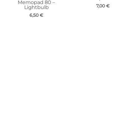
Memopad 80 –
7,00
€
Lightbulb
6,50
€