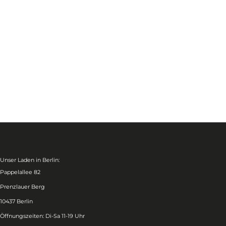
Unser Laden in Berlin:
Pappelallee 82
Prenzlauer Berg
10437 Berlin
Öffnungszeiten: Di-Sa 11-19 Uhr