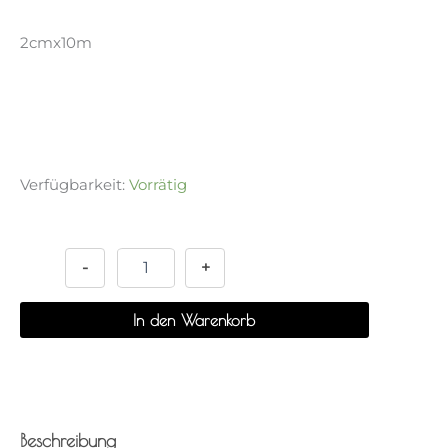
2cmx10m
Verfügbarkeit:
Vorrätig
Papertape
Alternative:
-
Sheep
-
+
Farm
Menge
In den Warenkorb
Beschreibung