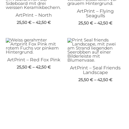
ArtPrint – Flying
ArtPrint – North
Seagulls
25,50
€
–
42,50
€
25,50
€
–
42,50
€
ArtPrint – Red Fox Pink
25,50
€
–
42,50
€
ArtPrint – Seal Friends
Landscape
25,50
€
–
42,50
€