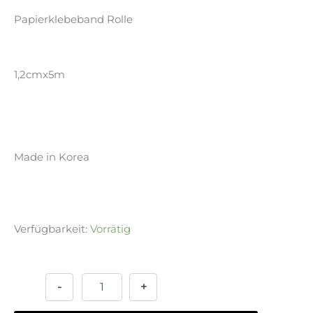
Papierklebeband Rolle
1,2cmx5m
Made in Korea
Verfügbarkeit:
Vorrätig
Papertape
Alternative:
-
Vintage
-
+
05